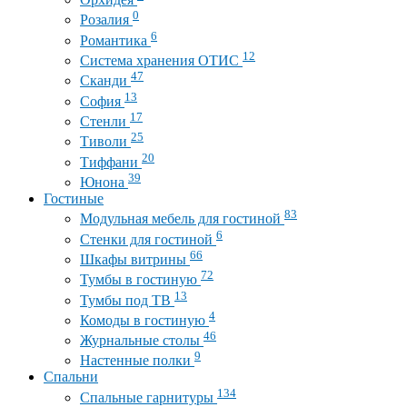
0
Розалия
6
Романтика
12
Система хранения ОТИС
47
Сканди
13
София
17
Стенли
25
Тиволи
20
Тиффани
39
Юнона
Гостиные
83
Модульная мебель для гостиной
6
Стенки для гостиной
66
Шкафы витрины
72
Тумбы в гостиную
13
Тумбы под ТВ
4
Комоды в гостиную
46
Журнальные столы
9
Настенные полки
Спальни
134
Спальные гарнитуры