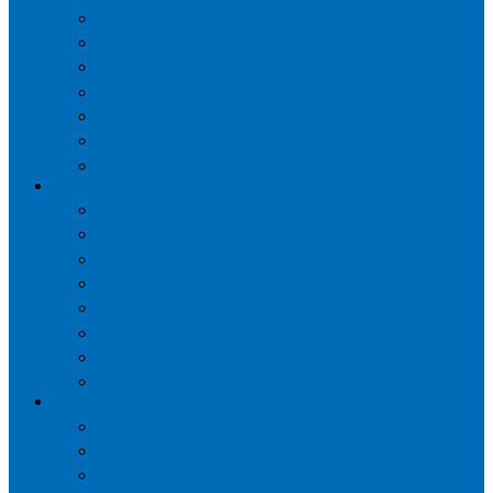
12
Система хранения ОТИС
47
Сканди
13
София
17
Стенли
25
Тиволи
20
Тиффани
39
Юнона
Гостиные
83
Модульная мебель для гостиной
6
Стенки для гостиной
66
Шкафы витрины
72
Тумбы в гостиную
13
Тумбы под ТВ
4
Комоды в гостиную
46
Журнальные столы
9
Настенные полки
Спальни
134
Спальные гарнитуры
41
Кровати
68
Шкафы в спальню