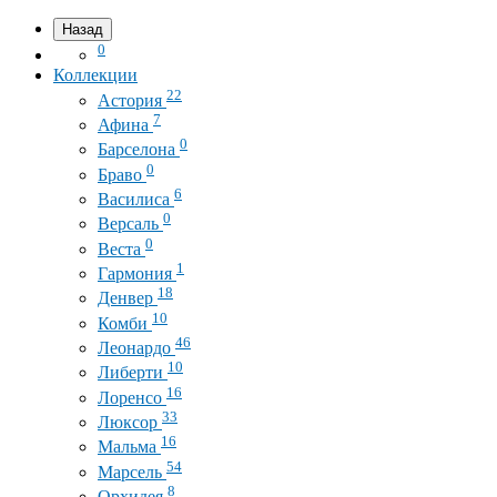
Назад
0
Коллекции
22
Астория
7
Афина
0
Барселона
0
Браво
6
Василиса
0
Версаль
0
Веста
1
Гармония
18
Денвер
10
Комби
46
Леонардо
10
Либерти
16
Лоренсо
33
Люксор
16
Мальма
54
Марсель
8
Орхидея