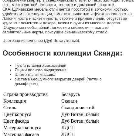
оформление квартир в скандинавском стиле. В таких жилищах всегда
есть место уютной нежности, теплоте и домашней простоте.
СКАНДИнавская мебель отличается простотой и эргономичностью,
удобством в эксплуатации, вместительностью и функциональностью.
Лаконичность и аскетичность, строгие и прямые линии, отсутствие
круглых элементов и декора, ножки и ручки из массива дерева
.Ощущение необычайной легкости и свежести — все это
отличительные черты, присущие скандинавскому стилю.
Цветовое исполнение (Дуб Вотан/Белый).
Особенности коллекции Сканди:
Петли плавного закрывания
Ящики полного выдвижения
Элементы из массива
система бесшумного закрытия дверей (петли с
демпфером)
Страна производства
Беларусь
Коллекция
Сканди
Стиль
Скандинавский
Цвет корпуса
Дуб Вотан, белый
Цвет фасада
Дуб Вотан, белый
Материал корпуса
ЛДСП
Материал фасада
ЛДСП