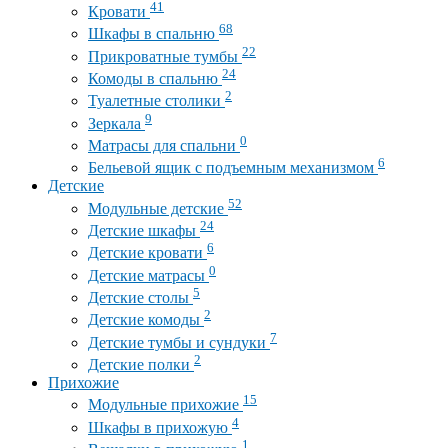
41
Кровати
68
Шкафы в спальню
22
Прикроватные тумбы
24
Комоды в спальню
2
Туалетные столики
9
Зеркала
0
Матрасы для спальни
6
Бельевой ящик с подъемным механизмом
Детские
52
Модульные детские
24
Детские шкафы
6
Детские кровати
0
Детские матрасы
5
Детские столы
2
Детские комоды
7
Детские тумбы и сундуки
2
Детские полки
Прихожие
15
Модульные прихожие
4
Шкафы в прихожую
1