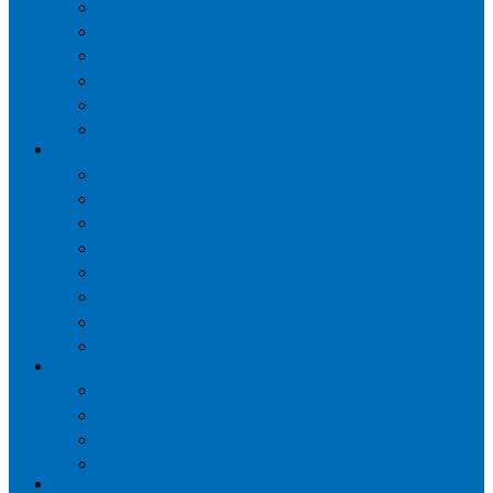
22
Прикроватные тумбы
24
Комоды в спальню
2
Туалетные столики
9
Зеркала
0
Матрасы для спальни
6
Бельевой ящик с подъемным механизмом
Детские
52
Модульные детские
24
Детские шкафы
6
Детские кровати
0
Детские матрасы
5
Детские столы
2
Детские комоды
7
Детские тумбы и сундуки
2
Детские полки
Прихожие
15
Модульные прихожие
4
Шкафы в прихожую
1
Вешалки в прихожую
3
Тумбы для обуви
Кабинеты