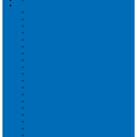
Коллекции
22
Астория
7
Афина
0
Барселона
0
Браво
6
Василиса
0
Версаль
0
Веста
1
Гармония
18
Денвер
10
Комби
46
Леонардо
10
Либерти
16
Лоренсо
33
Люксор
16
Мальма
54
Марсель
8
Орхидея
0
Розалия
6
Романтика