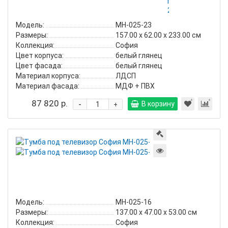
МН-025-
23
Модель:
МН-025-23
Размеры:
157.00 х 62.00 х 233.00 см
Коллекция:
София
Цвет корпуса:
белый глянец
Цвет фасада:
белый глянец
Материал корпуса:
ЛДСП
Материал фасада:
МДФ + ПВХ
87 820 р.
-
В корзину
+
Тумба
под
телевизор
София
МН-025-
16
Модель:
МН-025-16
Размеры:
137.00 х 47.00 х 53.00 см
Коллекция:
София