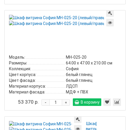
Шкаф
витри
Софи
МН-0
20
(левы
правы
Модель:
МН-025-20
Размеры:
64.00 х 47.00 х 210.00 см
Коллекция:
София
Цвет корпуса:
белый глянец
Цвет фасада:
белый глянец
Материал корпуса:
ЛДСП
Материал фасада:
МДФ + ПВХ
53 370 р.
-
В корзину
+
Шкаф
витрина