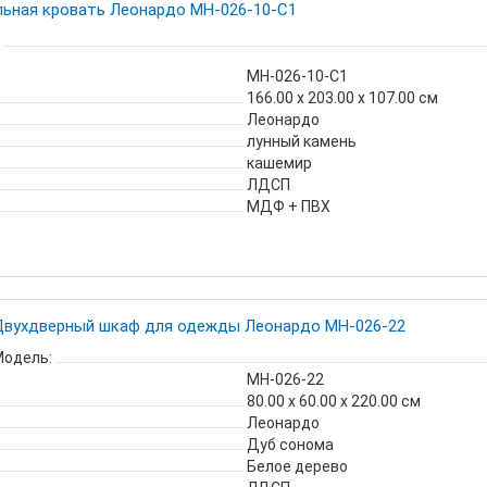
льная кровать Леонардо МН-026-10-С1
МН-026-10-С1
166.00 х 203.00 х 107.00 см
Леонардо
лунный камень
кашемир
ЛДСП
МДФ + ПВХ
Двухдверный шкаф для одежды Леонардо МН-026-22
одель:
МН-026-22
80.00 х 60.00 х 220.00 см
Леонардо
Дуб сонома
Белое дерево