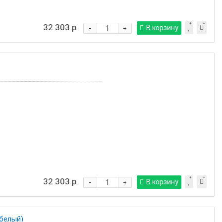
32 303 р.
-
В корзину
+
32 303 р.
-
В корзину
+
белый)