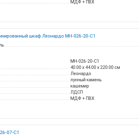
МДФ + ПВХ
инированный шкаф Леонардо МН-026-20-С1
ь:
МН-026-20-С1
40.00 х 44.00 х 220.00 см
Леонардо
лунный камень
кашемир
ЛДСП
МДФ + ПВХ
26-07-С1