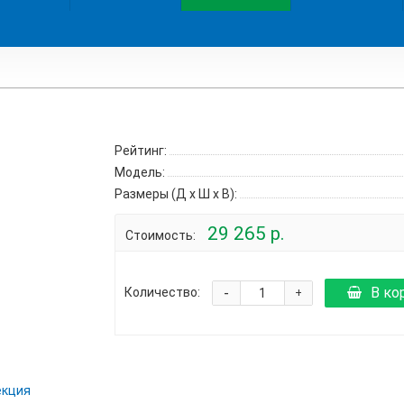
Рейтинг:
Модель:
Размеры (Д x Ш x В):
29 265 р.
Стоимость:
-
В ко
Количество:
+
екция