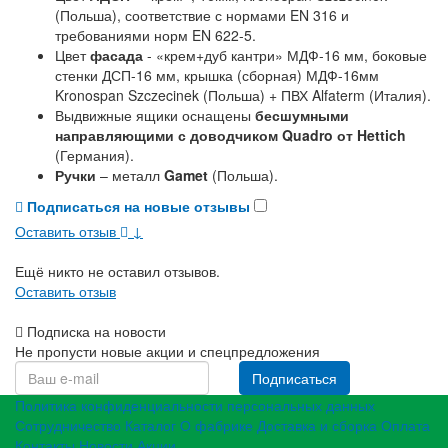
(Польша), соответствие с нормами EN 316 и
требованиями норм EN 622-5.
Цвет
фасада
- «крем+дуб кантри» МДФ-16 мм, боковые
стенки ДСП-16 мм, крышка (сборная) МДФ-16мм
Kronospan Szczecinek (Польша) + ПВХ Alfaterm (Италия).
Выдвижные ящики оснащены
бесшумными
направляющими с доводчиком Quadro от Hettich
(Германия).
Ручки
– металл
Gamet
(Польша).
Подписаться на новые отзывы
Оставить отзыв
↓
Ещё никто не оставил отзывов.
Оставить отзыв
Подписка на новости
Не пропусти новые акции и спецпредложения
Подписаться
Политика конфиденциальности персональных данных
Сотрудничество
Каталог
О фабрике
Доставка и сборка
Оплата
Контакты
Новости
Акции