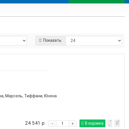
Показать:
на, Марсель, Тиффани, Юнона
24 541 р.
-
В корзину
+