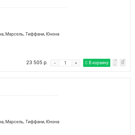
на, Марсель, Тиффани, Юнона
23 505 р.
-
В корзину
+
на, Марсель, Тиффани, Юнона