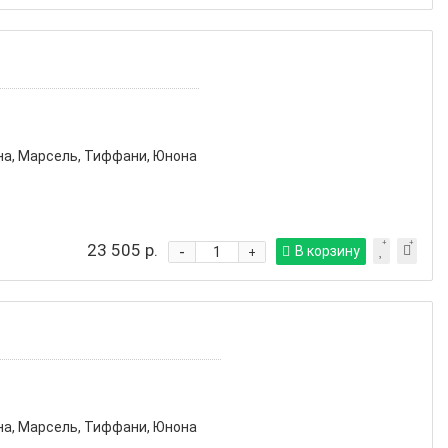
на, Марсель, Тиффани, Юнона
23 505 р.
-
В корзину
+
на, Марсель, Тиффани, Юнона