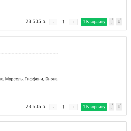
23 505 р.
-
В корзину
+
на, Марсель, Тиффани, Юнона
23 505 р.
-
В корзину
+